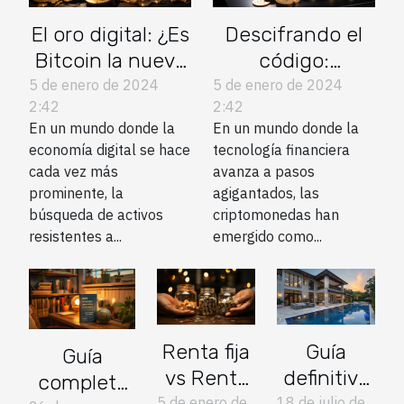
El oro digital: ¿Es
Descifrando el
Bitcoin la nueva
código:
reserva de valor?
Criptomonedas
5 de enero de 2024
5 de enero de 2024
2:42
2:42
más allá de
En un mundo donde la
En un mundo donde la
Bitcoin
economía digital se hace
tecnología financiera
cada vez más
avanza a pasos
prominente, la
agigantados, las
búsqueda de activos
criptomonedas han
resistentes a...
emergido como...
Renta fija
Guía
Guía
vs Renta
definitiva
completa
5 de enero de
18 de julio de