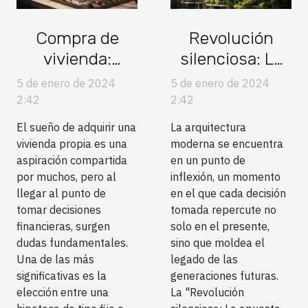
Compra de
Revolución
vivienda:
silenciosa: La
¿Hipoteca fija o
apuesta por los
5 de enero de 2024
5 de enero de 2024
variable?
edificios verdes
2:42
2:42
El sueño de adquirir una
La arquitectura
vivienda propia es una
moderna se encuentra
aspiración compartida
en un punto de
por muchos, pero al
inflexión, un momento
llegar al punto de
en el que cada decisión
tomar decisiones
tomada repercute no
financieras, surgen
solo en el presente,
dudas fundamentales.
sino que moldea el
Una de las más
legado de las
significativas es la
generaciones futuras.
elección entre una
La "Revolución