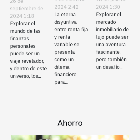
variable:
para elegir
para
26 de
2024 2:42
2024 1:30
¿Qué es
la mejor
septiembre de
entender y
La eterna
Explorar el
2024 1:18
mejor
propiedad
aprovechar
disyuntiva
mercado
Explorar el
para ti?
de lujo
los
entre renta fija
inmobiliario de
mundo de las
según tu
préstamos
y renta
lujo puede ser
finanzas
estilo de
variable se
una aventura
prendarios
personales
presenta
fascinante,
vida
puede ser un
como un
pero también
viaje revelador,
dilema
un desafío...
y dentro de este
financiero
universo, los...
para...
Ahorro