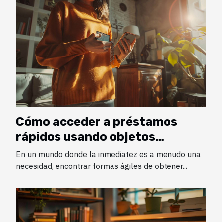
Cómo acceder a préstamos
rápidos usando objetos
personales como garantía
En un mundo donde la inmediatez es a menudo una
necesidad, encontrar formas ágiles de obtener...