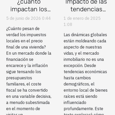
¿cuánto
Impacto de las
impactan los
tendencias
impuestos
globales en el
5 de junio de 2026 0:44
1 de enero de 2025
locales en el
mercado
1:08
¿Cuánto pesan de
precio final de
inmobiliario
verdad los impuestos
Las dinámicas globales
una vivienda?
local
locales en el precio
están moldeando cada
final de una vivienda?
aspecto de nuestras
En un mercado donde la
vidas, y el mercado
financiación se
inmobiliario no es una
encarece y la inflación
excepción. Desde
sigue tensando los
tendencias económicas
presupuestos
hasta cambios
familiares, el coste
demográficos, el
fiscal se ha convertido
entorno local de bienes
en una variable decisiva,
raíces está siendo
a menudo subestimada
influenciado
en el momento de
profundamente. Este
visitar un...
texto explorará cómo