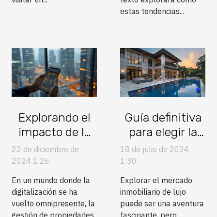
estas tendencias...
Explorando el
Guía definitiva
impacto de la
para elegir la
tecnología en la
mejor
22 de diciembre de
18 de julio de 2024
gestión de
propiedad de
2024 1:26
1:30
propiedades
lujo según tu
En un mundo donde la
Explorar el mercado
inmobiliarias
estilo de vida
digitalización se ha
inmobiliario de lujo
vuelto omnipresente, la
puede ser una aventura
gestión de propiedades
fascinante, pero